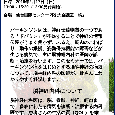
日時：
2019年2月17日
（日）
13:00～15:20（12:30受付開始）
会場：仙台国際センター 2階 大会議室「橘」
パーキンソン病は、神経伝達物質の一つであ
る「ドパミン」が不足することで神経の情報
伝達がうまく働かず、ふるえ、筋肉のこわば
り、動作の緩慢、姿勢保持機能の障害などが
生じる病気で、主に脳神経内科の医師が診
断・治療を行います。このセミナーでは、パ
ーキンソン病をはじめとする脳や神経の病気
について、脳神経内科の医師が、皆さんにわ
かりやすく解説します。
脳神経内科について
脳神経内科医は、脳、脊髄、神経、筋肉ま
で、多岐にわたる病気を診断・治療する内科
医です。患者さんの生活の質（QOL）を維