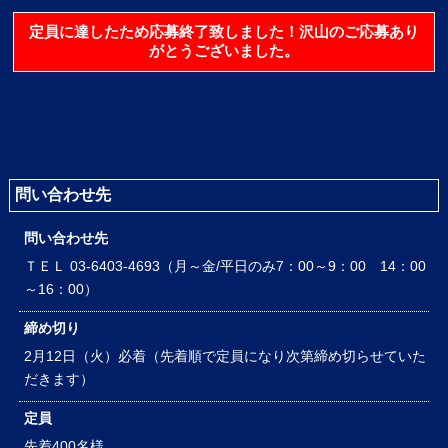
定員に達したため応募終了致しました！沢山のご応募あり
がとうございました。
問い合わせ先
問い合わせ先
ＴＥＬ 03-6403-4693（月～金
/
平日のみ
7
：
00
～
9
：
00
14
：
00
～
16
：
00
）
締め切り
2月12日（火）必着（先着順で定員になり次第締め切らせていた
だきます）
定員
先着400名様